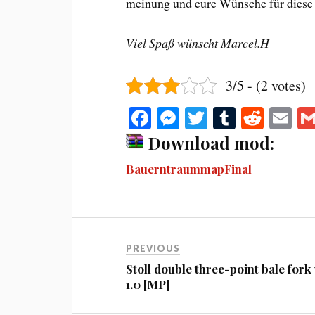
meinung und eure Wünsche für diese
Viel Spaß wünscht Marcel.H
3/5 - (2 votes)
Fa
M
T
T
R
E
ce
es
wi
u
ed
m
Download mod:
bo
se
tte
m
di
ail
BauerntraummapFinal
ok
ng
r
bl
t
er
r
PREVIOUS
Stoll double three-point bale fork
1.0 [MP]