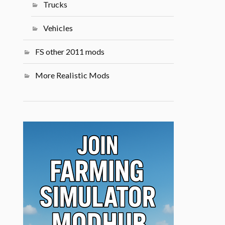
Trucks
Vehicles
FS other 2011 mods
More Realistic Mods