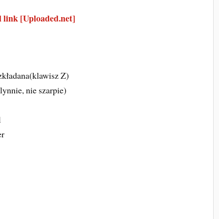
 link [Uploaded.net]
zkładana(klawisz Z)
ynnie, nie szarpie)
l
er