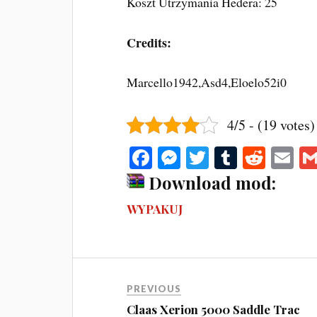
Koszt Utrzymania Hedera: 25
Credits:
Marcello1942,Asd4,Eloelo52i0
4/5 - (19 votes)
Fa
M
T
T
R
E
ce
es
wi
u
ed
m
Download mod:
bo
se
tte
m
di
ail
WYPAKUJ
ok
ng
r
bl
t
er
r
PREVIOUS
Claas Xerion 5000 Saddle Trac