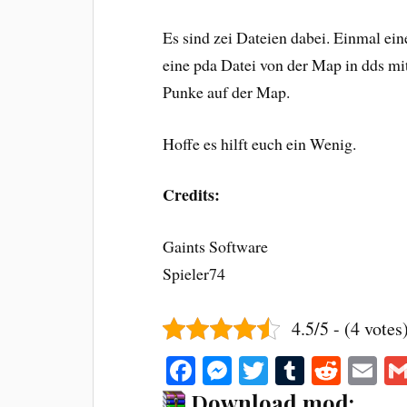
Es sind zei Dateien dabei. Einmal ei
eine pda Datei von der Map in dds m
Punke auf der Map.
Hoffe es hilft euch ein Wenig.
Credits:
Gaints Software
Spieler74
4.5/5 - (4 votes
Fa
M
T
T
R
E
ce
es
wi
u
ed
m
Download mod: