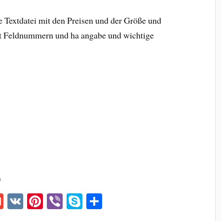
ne Textdatei mit den Preisen und der Größe und
it Feldnummern und ha angabe und wichtige
)
G
V
Pi
Vi
S
S
m
K
nt
be
ky
ha