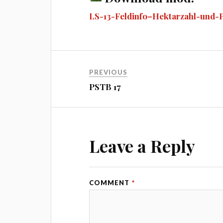
bo
se
tte
m
di
ail
LS-13-Feldinfo–Hektarzahl-und-P
ok
ng
r
bl
t
er
r
PREVIOUS
PSTB 17
Leave a Reply
COMMENT
*