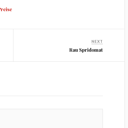
ail
er
r
pe
re
reise
es
t
NEXT
Rau Spridomat