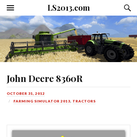
LS2013.com
Toggle
Toggl
the
the
mobile
searc
menu
field
John Deere 8360R
OCTOBER 31, 2012
FARMING SIMULATOR 2013
,
TRACTORS